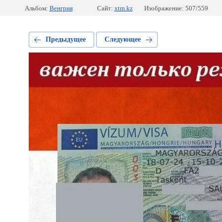
Альбом:
Венгрия
Сайт:
xtm.kz
Изображение: 507/559
Предыдущее
Следующее