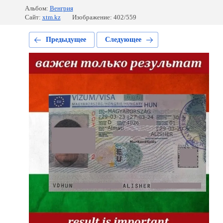
Альбом:
Венгрия
Сайт:
xtm.kz
Изображение: 402/559
Предыдущее
Следующее