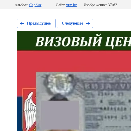
Альбом:
Сербия
Сайт:
xtm.kz
Изображение: 37/62
Предыдущее
Следующее