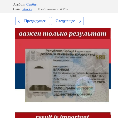
Альбом:
Сербия
Сайт:
xtm.kz
Изображение: 43/62
Предыдущее
Следующее