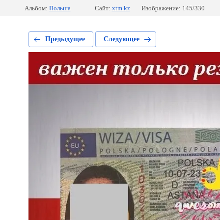
Альбом:
Польша
Сайт:
xtm.kz
Изображение: 145/330
Предыдущее
Следующее