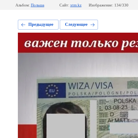
Альбом:
Польша
Сайт:
xtm.kz
Изображение: 134/330
Предыдущее
Следующее