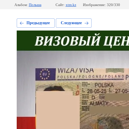
Альбом:
Польша
Сайт:
xtm.kz
Изображение: 320/330
Предыдущее
Следующее