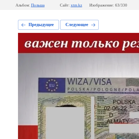
Альбом:
Польша
Сайт:
xtm.kz
Изображение: 63/330
Предыдущее
Следующее