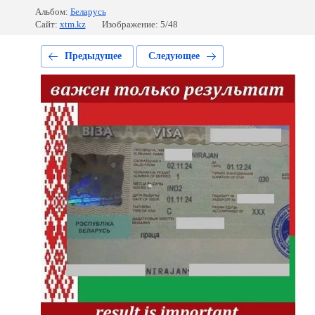
Альбом:
Беларусь
Сайт:
xtm.kz
Изображение: 5/48
Предыдущее
Следующее